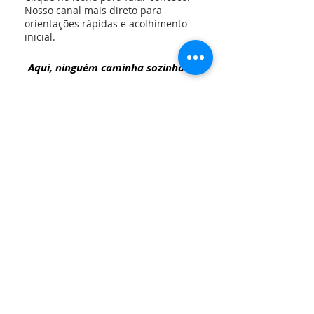
Nosso canal mais direto para
orientações rápidas e acolhimento
inicial.
Aqui, ninguém caminha sozinha.
SOBRE NÓS
Somos a União Macaense Solidária no
Combate ao Câncer de Mama - UNAMAMA,
atuando há 19 anos em Macaé no combate ao
câncer de mama.
LOCALIZAÇÃO
(22) 2772-2048
Av. Rui Barbosa, 435 - Loja 202
Macaé-RJ - CEP
27910-362
contato@unamama.org