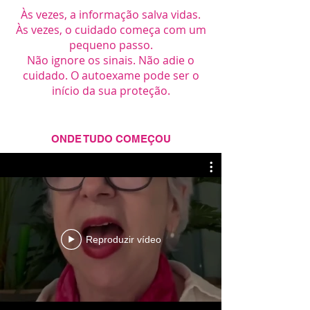
Às vezes, a informação salva vidas.
Às vezes, o cuidado começa com um
pequeno passo.
Não ignore os sinais. Não adie o
cuidado. O autoexame pode ser o
início da sua proteção.
ONDE TUDO COMEÇOU
Reproduzir vídeo