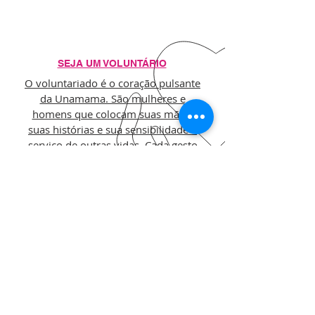
SEJA UM VOLUNTÁRIO
O voluntariado é o coração pulsante
da Unamama. São mulheres e
homens que colocam suas mãos,
suas histórias e sua sensibilidade a
serviço de outras vidas. Cada gesto
faz diferença. Cada presença importa.
Cada pessoa soma.
SAIBA MAIS >>
VEJA TAMBÉM: